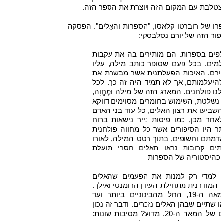
מצטלבת עם המקום הזה ויוצרת את הספר הזה.
ו של רוברטו קלאסו, "הספרות והאֵלים". הפסקה
פור הזה של יורם נסלבסקי:
לפים בספרות. הם מותירים בה את עקבות
ים. בכל פעם שסופר כותב מילה, עליו
ירם. האיכות הפעלתנית אשר מבשרת את
היעלמותם, אך לא תמיד היה זה כך. לכל
ו פולחנים. המארג הזה של מילה וּמֶחֱוָה,
נשלטת, השימוש בחומרים מסוימים דווקא
שביעו את רצון האלים, כל עוד בני האדם
אחר מכן, כמו פיסות נייר נישאות ברוח
ר היו הסיפורים אשר כל מחווה פולחנית
דמתם וחשופים, בתוך רטט המילה, לאורו
ים קרובות נראו האלים חסרי תועלת
 כהיסטוריה של הספרות.
 למדי רק למנות את הפעמים שהאלים
 המודרנית מתחילת העידן הרומנטי ואילך.
כמעט כל משוררי המאה ה-19, החל מהבינוניים ביותר ועד
 שתיים שבהן האלים נזכרים. ודבר זה נכון
גם לגבי רוב המשוררים של המאה ה-20. מדוע? מסיבות שונות: