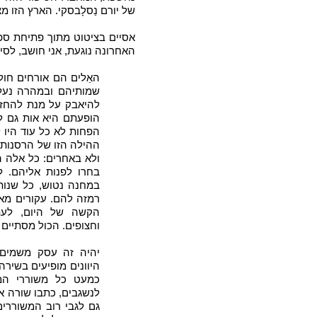
של יורם נַסלָבסקי. הארץ הזו 
אסיים בציטוט מתוך פתיחת ספר
האחרונה נוגעת, אני חושב, לסי
האֵלים הם אורחים חו
שמותיהם ובמהרה נעלמ
להיאבק על מנת להחז
הופעתם היא אות גם ל
הפחות לא כל עוד היו לנ
ההילה הזו של הרסנות 
ולא באחרים: כל אלה ה
בחרו לפנות אליהם. ל
במחנה נטוש, כל שנות
רמזה להם. עקורים מא
הקשה של היום, לעת
וחצופים. הכול מסתיים
יהיה זה עסק משמים
היוונים מופיעים בשירה
לנשגבים, כתבו שורה או