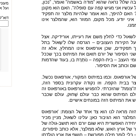
 שלו? נראה שהוא "מודה באשמה" ואומר, "נכון,
מעוני
עכשיו אני מגיש קפה עם סופלה". האם הוא מקונן
ועל א
? האם להיפך, הוא אומר שלהיות מלצר זה תפקיד
דוא"ל
איני יודע. מכל מקום, המוזר הוא, שהמלצר אינו
מנו.
לשאול כדי לחלץ משם את רעייתו, אורידיקה. אצל
ל הקירות העצובים – הגרסה שלו לְ'שְאוֹל' בתל
 תפקידים, שכן אורפאוס אינו המחלץ, אלא זה
שני הסיפור של יורם תואם את המיתוס בכך שככל
י העצב – בית-הקפה – נוֹתֶרֶת בו, בעוד שהדמות
שם וכותב את הסיפור.
של אורפאוס. וכמו במיתוס המקורי, אורפאוס נכשל.
 בבית הקפה. וזו נקודה עקרונית בספר הזה,
"צומת" שהזכרתי. להפגיש אורפאוס באורפאוס זה
ולם המיתוס שהוא כבר עולם שָׁחוּק, עולם שכבר
גוש את המיתוס הזה במונחים אישיים.
זה מראה לנו הוא צד אחד של הצומת: 'אורפאוס
לצר הוא הגיבור כאן; עלינו לשאול, מניין מכיר
חידה האפשרית היא שגם יורם הוא תושב-גולה של
 של ארץ האש, שלא ממלצֵר, אלא כותב סיפורים.
 בלי לומר מילה מפורשת – חושף את ארץ הולדתו