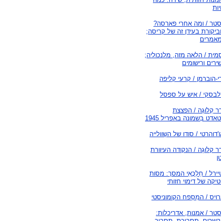
ות
סטר / ומה אחרי פארסה?
ביקורת בעידן זה של קריסה;
אמרים
מית / הלאה מזה, מלנכוליה;
רים ורישומים
ידי-הוברמן / קרעי קליפה
לבסקי / איש על ספסל
 קְלוּגֶה / הפצצת
שטאדט בִּשמונה באפריל 1945
'דוהרטי / סודו של השֶוולייה
 קלוּגֶה / הנקודה העיוורת
ן
ירל / חֵלְכָּאֵי המסך: מסות
טיקה של דימוי חזותי
רויס / המִסְפח הקומוניסטי
טר / אמנות, אדריכלות:
קשרים, תסבוכת, תסביך