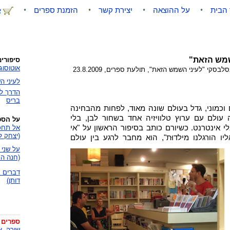
 הבית
על ההוצאה
יצירת קשר
הזמנת ספרים
שמש הזאת"
סיפורי
אוטוסוג
קי "לעיני השמש הזאת", תולעת ספרים, 23.8.2009
לעיני 
הדרך לנ
בריס
ות ה-70 כמו יורם וכמוני, גדל בעולם שונה מאוד, לפחות מהבחינה
עולם עם ערוץ טלוויזיה אחד בשחור לבן, בלי
על הספ
י אינטרנט. כשיורם כותב בסיפור הראשון על "אי
אל תחכ
(יצחק ל
ו הורגלנו מילדוּת",
הוא מחבר לרגע בין עולם
על שני 
(חנה הר
דברים 
דותן)
ספרים 
שירה, א