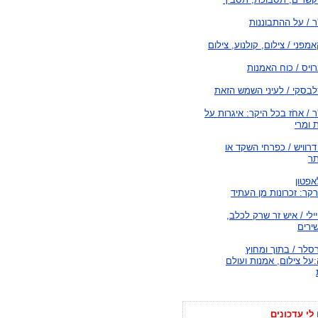
'ר / על ההתבוננות
קאמפני / צילום, קולנוע, צילום
רויס / כוח האמנות
לבסקי / לעיני השמש הזאת
'ר / אחֹז בכל היקר: איגרות על
 ומרי
רוויש / כפרחי השקד או
תר
אפטון
קר: זכרונות מן העתיד
יילי / איש זר שרק לכלב,
ירים
לר / בתוך ומחוץ
על צילום, אמנות ועולם
לי עדכונים