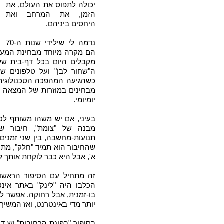
יכולה לתפוס את העולם, את
הזמן, את המרחב ואת
היחסים ביניהם.
נדמה לי שילידי שנות ה-70
הם מקרה מיוחד מבחינת המעבר 
מקבלים היום בכל דף-בית של
ה"שחור לבן" ועל טלפונים שה
כשהגיעה המהפכה הטכנולוגית
מבחינים במוזרות של המצאה כ
יומיומי.
בעיני, אם יש משהו משותף לס
מבנה של "צומת", חיבור שה
תנועות-מחשבה, בין שני זמנים,
שהחיבור הוא תמיד "חלק", מת
א', אבל היא כבר לוקחת אותך לע
זה מתחיל עם הסיפור הראשון 
הכלבו היה "לינק" באתר אינט
בו-זמנית, אבל רחוקה. אפשר ל
יותר מדי באינטרנט, ואז המשיך
בסיפור "בפינת הרחובות" יש ד