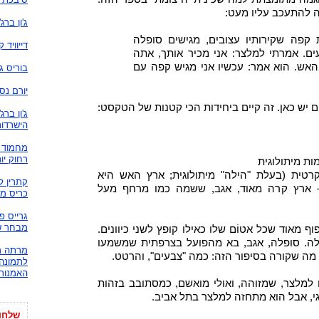
ה להתעכב עליו מעט:
ג'ון ברג
 קפה שקירותיו עצובים, מגישים סופלה
דייוויד 
ם. אמרתי למלצר: אני מכיר אותך, אתה
האש. הוא אמר: עכשיו אני מגיש קפה עם
בוריס ג
יורם נס
יש כאן. זה קיים ביחידות הכי קטנות של הטקסט:
ג'ון ברג
הישרדות
מחמוד ד
רחוק יו
ות מיתולוגית
נקרטית (בעלת "הילה" מיתולוגית; ארץ האש היא
קתרין ל
– ארץ קרה מאוד, אגב, ששמה כמו מרחף מעל
כריס מר
גרייס פ
מבחר ש
מאוד שכל אטוֹם שלו כאילו קופץ לשני כיוונים.
לה. סופלה, אגב, בא מהפועל בצרפתית שמשמעו
מרתה רס
 מה שקורה בסיפור הזה: כמה "צבעים", והרטט.
לתמונה:
האמנות
ו למלצר, שמזוהה, ואולי מואשם, כמסתובב בזהות
גי, אבל הוא מתחזה למלצר בתל אביב.
שלחו 