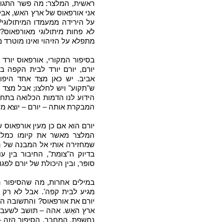
ראשית, המלצר: מה פשר התגובה
אני אורפאוס של ארץ האש, אבל 
על הירידה ממעמדו המיתולוגי
לא פחות מיתולוגי מאורפאוס? 
מתפלא על הזיהוי ואינו מוטרד מ
בסיפור המקורי, אורפאוס יורד 
יורם, יורם יורד לבית הקפה בע
אביב. יש כאן מצד אחד היפוך
ש"תקוע" ויש לחלצו; אבל מצד 
הידוע לנו הדמות הכלואה בתחומ
המבקרת אותה – יורם – יוצא מ
יורם הוא אם כן מעין אורפאוס 
המלצר מאשר את קיומו כמלצר
שמחזירה אותי אל המבנה של ה
בדיוק ה"צומת", החיבור בין ע
סופּר, ובין היכולת של יורם לפ
במילים אחרות, מה שהסיפור ה
מגיע לבית קפה'. אבל לא רק המ
יורם את אורפאוס? והתשובה הי
ארץ האֵש. אהה – תושב לשעבר
נחשפת, המחבר. הסיפור הזה –