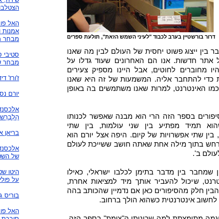
הצטלבוי
האל פו
אמנות ו
דרור בורשטיין בערב לכבוד "לעיני השמש הזאת", תולעת ספרים
מבחר מ
בין ייצוג פשוט יחסית של העולם לבין מה שאנו
סטיבי ס
 אתר חדשות. אנו הם האחרונים שעוד גדלו על
מבחר שי
יו מחוברים לחוטים, אבל היינו מספיק צעירים
ז'ורז' ד
 כדי להתחבר אליה. המשמעות של זה היא שאנו
מו האינטרנט, למרות שאנו משתמשים בה באופן
יורם נס
אלכסנדר
יפורים בספר הזה הרי הוא מבנה שאפשר לכנותו
הַלְבֶּרְ
וא תמיד מפתיע בין שני עולמות, בין שתי
בריאן או
 בין שתי אפשרויות של קיום. היפה אצל יורם הוא
רחש בתוך מילה אחת שאתה חושב ששייכת לעולם
אלכסנדר
ולם ב'.
של השט
שמחבר בין מדבר בתימן לכלבו ישראלי, כאילו
היטו שטי
על פולי
רנט, שיכול להעביר אותך מיד למציאות אחרת,
הבין חלק מהסיפורים כאן אם נדמיין שהכותב בהה
בוריס ג
 לחשוב אינטרנטית כשהוא הולך ברחוב.
האל פוס
וגמה מתומצתת למה שכיניתי ה"צומת" בספר הזה.
סיבכת 