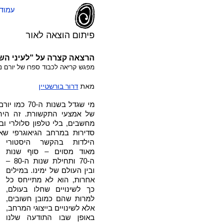
עמוד
פיתום הוצאה לאור
הרצאה קצרה על "לעיני ה
מפגש קריאה לכבוד ספרו של יורם נסלבס
מאת
דרור בורשטיין
מי שגדל בשנ
של אמצעי התקשורת. זה היה 
מחשבים, בלי טלפון סלולרי ובל
סדירוּת במרחב הגיאוגרפי שאלי
הילדות בהקשר היסטורי
מאוד מסוים – סוף שנות
ה-70 ותחילת שנות ה-80 –
ובין העולם של ימינו. במילים
אחרות, הוא לא מתייחס כל
כך לשינויים שחלו בעולם,
למרות שהם כמובן חשובים,
אלא לשינויים בייצוגי המרחב,
באופן שבו התודעה שלנו