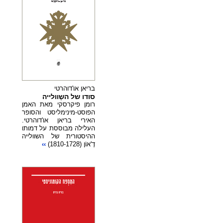
בריאן או'דוהרטי
סודו של השֶוולייה
רומן פיקרסקי מאת האמן
הפוסט-מינימליסט והסופר
האירי בריאן או'דוהרטי.
העלילה מבוססת על דמותו
ההיסטורית של השוולייה
דֶ'אוֹן (1810-1728)
››