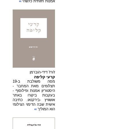
אמנות חזותית כלשהי
››
ז'ורז' דידי-הוברמן
קרעי קליפה
מסה משולבת ב-19
תצלומים מאת המחבר -
היסטוריון אמנות ופילוסוף -
בעקבות ביקורו באתר
אושוויץ -בירקנאו. כתיבה
אישית שבה הדימוי הצילומי
הוא המוליך
››