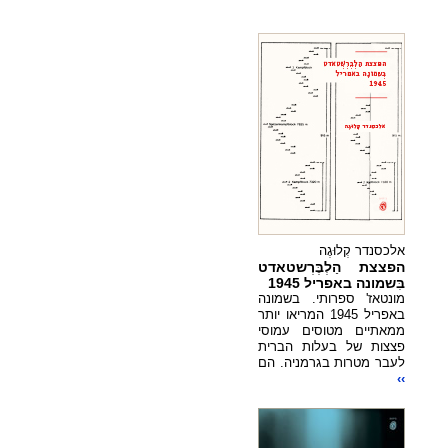
אלכסנדר קְלוּגֶה
הפצצת הַלְבֶּרְשטאדט
בִּשמונה באפריל 1945
מונטאז' ספרותי. בשמונה
באפריל 1945 המריאו יותר
ממאתיים מטוסים עמוסי
פצצות של בעלות הברית
לעבר מטרות בגרמניה. הם
››