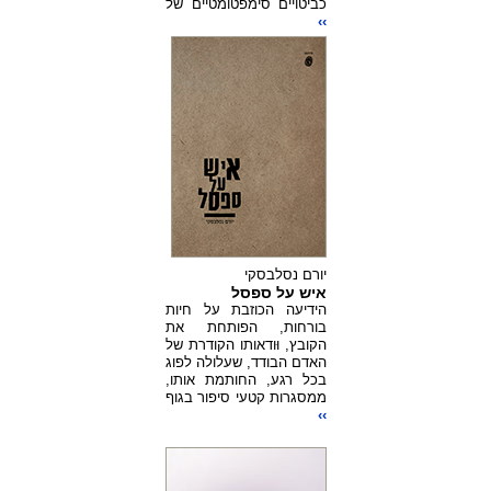
כביטויים סימפטומטיים של
››
יורם נסלבסקי
איש על ספסל
הידיעה הכוזבת על חיות
בורחות, הפותחת את
הקובץ, וּודאותו הקודרת של
האדם הבודד, שעלולה לפוג
בכל רגע, החותמת אותו,
ממסגרות קטעי סיפור בגוף
››