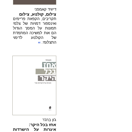
דייוויד קאמפני
צילום, קולנוע, צילום
תקריבים, הקפאת פריימים
ואינספור דמויות של צלמי
תמונות על המסך הגדול
הם אות למשיכה המתמדת
של הקולנוע לדימוי
התצלומי.
››
ג'ון ברג'ר
אחֹז בכל היקר:
איגרות על הישרדות