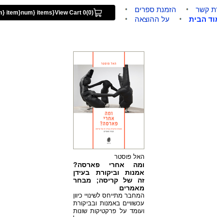
רת קשר
הזמנת ספרים
{num} item
{num} items
View Cart 0
(0)
וד הבית
על ההוצאה
האל פוסטר
ומה אחרי פארסה?
אמנות וביקורת בעידן
זה של קריסה; מבחר
מאמרים
המחבר מתייחס לשינויי כיוון
עכשוויים באמנות ובביקורת
ועומד על פרקטיקות שונות